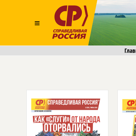
≡
Глав